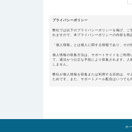
プライバシーポリシー
弊社では以下のプライバシーポリシーを掲げ、ご
れますので、本プライバシーポリシーの内容を熟
「個人情報」とは個人に関する情報であり、その
個人情報の収集方法は、サポートサイトをご利用
て、適法かつ公正な手段により収集されます。人
しません。
弊社が個人情報を収集または利用する目的は、サ
ためです。また、サポートメール配信はいつでも
ご登録者様の同意なく個人情報を第三者に開示す
以下の場合には個人情報を第三者に開示すること
・法令により情報の開示が求められる場合
・人の生命、身体または財産の保護のために必要
・国の機関もしくは地方公共団体またはその委託
に対して協力することその他公共の利益のため
・ご登録者様または弊社の権利の確保のために必
ホ
・業務遂行に必要な限度で個人情報の取扱いを委