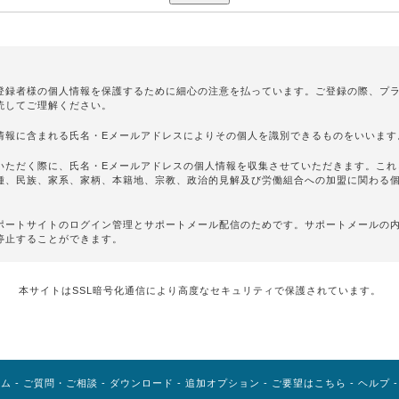
登録者様の個人情報を保護するために細心の注意を払っています。ご登録の際、プ
読してご理解ください。
情報に含まれる氏名・Eメールアドレスによりその個人を識別できるものをいいます
いただく際に、氏名・Eメールアドレスの個人情報を収集させていただきます。これ
種、民族、家系、家柄、本籍地、宗教、政治的見解及び労働組合への加盟に関わる
ポートサイトのログイン管理とサポートメール配信のためです。サポートメールの
停止することができます。
ることはありません。
本サイトはSSL暗号化通信により高度なセキュリティで保護されています。
があります。
があると弊社が判断した場合
を受けた者が法令の定める事務を遂行すること
に特に必要があると弊社が判断した場合
要であると弊社が判断した場合
ーム
-
ご質問・ご相談
-
ダウンロード
-
追加オプション
-
ご要望はこちら
-
ヘルプ
託する場合